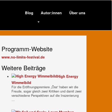
Blog
Autor:innen
Über uns
Programm-Website
www.no-limits-festival.de
Weitere Beiträge
High Energy
Wimmelbild
Für die Eröffnungspremiere „Ôss“ haben wir die
Freude, sogar gleich zwei Kritiken und damit zwei
verschiedene Perspektiven auf die Inszenierung
…