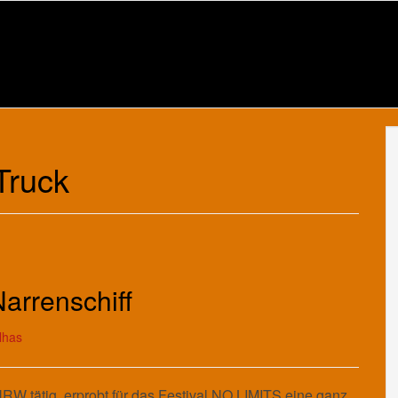
Truck
arrenschiff
lhas
NRW tätig, erprobt für das Festival NO LIMITS eine ganz