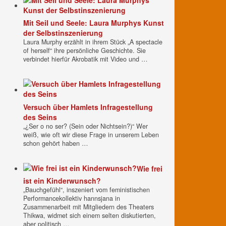
Mit Seil und Seele: Laura Murphys Kunst
der Selbstinszenierung
Laura Murphy erzählt in ihrem Stück „A spectacle
of herself“ ihre persönliche Geschichte. Sie
verbindet hierfür Akrobatik mit Video und …
Versuch über Hamlets Infragestellung
des Seins
„¿Ser o no ser? (Sein oder Nichtsein?)“ Wer
weiß, wie oft wir diese Frage in unserem Leben
schon gehört haben …
Wie frei
ist ein Kinderwunsch?
„Bauchgefühl“, inszeniert vom feministischen
Performancekollektiv hannsjana in
Zusammenarbeit mit Mitgliedern des Theaters
Thikwa, widmet sich einem selten diskutierten,
aber politisch …