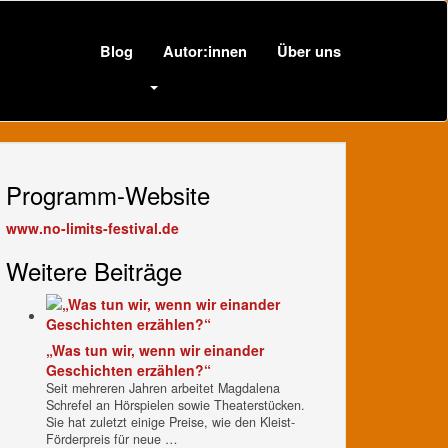
Blog
Autor:innen
Über uns
Programm-Website
www.no-limits-festival.de
Weitere Beiträge
„Was tun wir, wenn wir einander
Geschichten erzählen?“
Seit mehreren Jahren arbeitet Magdalena
Schrefel an Hörspielen sowie Theaterstücken.
Sie hat zuletzt einige Preise, wie den Kleist-
Förderpreis für neue …