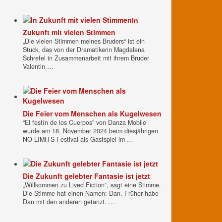
In
Zukunft mit vielen Stimmen
„Die vielen Stimmen meines Bruders“ ist ein
Stück, das von der Dramatikerin Magdalena
Schrefel in Zusammenarbeit mit ihrem Bruder
Valentin …
Die Feier vom Menschen als Kugelwesen
“El festín de los Cuerpos” von Danza Mobile
wurde am 18. November 2024 beim diesjährigen
NO LIMITS-Festival als Gastspiel im …
Die Zukunft gelebter Fantasie ist jetzt
„Willkommen zu Lived Fiction“, sagt eine Stimme.
Die Stimme hat einen Namen: Dan. Früher habe
Dan mit den anderen getanzt. …