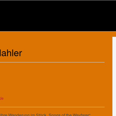
ahler
le
 ihre Wanderung im Stück „Songs of the Wayfarer“