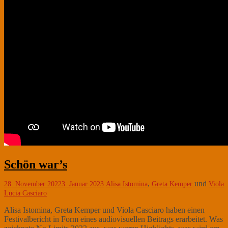
Schön war’s
,
und
28. November 2022
3. Januar 2023
Alisa Istomina
Greta Kemper
Viola
Lucia Casciaro
Alisa Istomina, Greta Kemper und Viola Casciaro haben einen
Festivalbericht in Form eines audiovisuellen Beitrags erarbeitet. Was