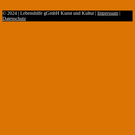
© 2024 | Lebenshilfe gGmbH Kunst und Kultur |
Impressum
|
Datenschutz