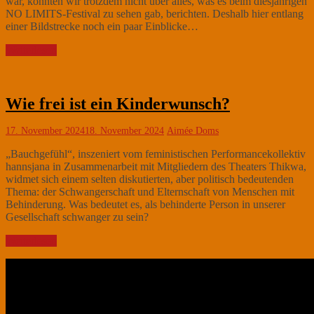
war, konnten wir trotzdem nicht über alles, was es beim diesjährigen
NO LIMITS-Festival zu sehen gab, berichten. Deshalb hier entlang
einer Bildstrecke noch ein paar Einblicke…
Weiterlesen
Wie frei ist ein Kinderwunsch?
17. November 2024
18. November 2024
Aimée Doms
„Bauchgefühl“, inszeniert vom feministischen Performancekollektiv
hannsjana in Zusammenarbeit mit Mitgliedern des Theaters Thikwa,
widmet sich einem selten diskutierten, aber politisch bedeutenden
Thema: der Schwangerschaft und Elternschaft von Menschen mit
Behinderung. Was bedeutet es, als behinderte Person in unserer
Gesellschaft schwanger zu sein?
Weiterlesen