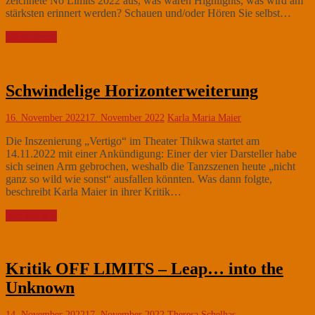
zeichnete No Limits 2022 aus, was waren Highlights, was wird am
stärksten erinnert werden? Schauen und/oder Hören Sie selbst…
Weiterlesen
Schwindelige Horizonterweiterung
16. November 2022
17. November 2022
Karla Maria Maier
Die Inszenierung „Vertigo“ im Theater Thikwa startet am
14.11.2022 mit einer Ankündigung: Einer der vier Darsteller habe
sich seinen Arm gebrochen, weshalb die Tanzszenen heute „nicht
ganz so wild wie sonst“ ausfallen könnten. Was dann folgte,
beschreibt Karla Maier in ihrer Kritik…
Weiterlesen
Kritik OFF LIMITS – Leap… into the
Unknown
14. November 2022
17. November 2022
Theresa Schelhas