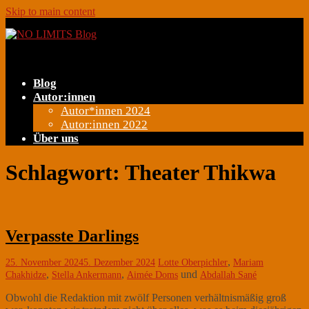
Skip to main content
Toggle navigation
Blog
Autor:innen
Autor*innen 2024
Autor:innen 2022
Über uns
Schlagwort:
Theater Thikwa
Verpasste Darlings
,
25. November 2024
5. Dezember 2024
Lotte Oberpichler
Mariam
,
,
und
Chakhidze
Stella Ankermann
Aimée Doms
Abdallah Sané
Obwohl die Redaktion mit zwölf Personen verhältnismäßig groß