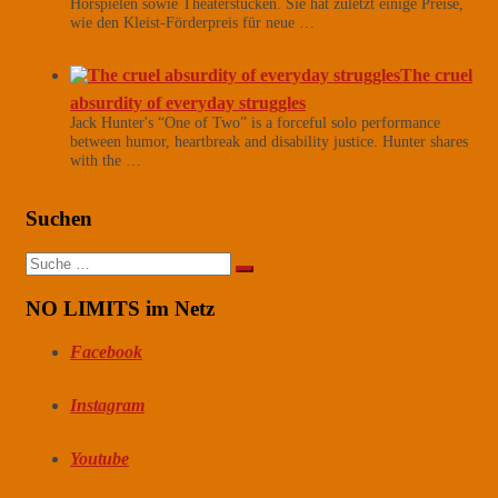
Hörspielen sowie Theaterstücken. Sie hat zuletzt einige Preise,
wie den Kleist-Förderpreis für neue …
The cruel
absurdity of everyday struggles
Jack Hunter's “One of Two” is a forceful solo performance
between humor, heartbreak and disability justice. Hunter shares
with the …
Suchen
Suche
nach:
NO LIMITS im Netz
Facebook
Instagram
Youtube