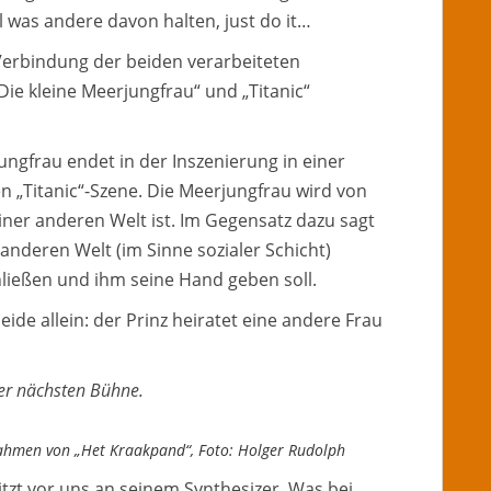
l was andere davon halten, just do it…
 Verbindung der beiden verarbeiteten
e kleine Meerjungfrau“ und „Titanic“
ungfrau endet in der Inszenierung in einer
n „Titanic“-Szene. Die Meerjungfrau wird von
einer anderen Welt ist. Im Gegensatz dazu sagt
 anderen Welt (im Sinne sozialer Schicht)
hließen und ihm seine Hand geben soll.
eide allein: der Prinz heiratet eine andere Frau
der nächsten Bühne.
Rahmen von „Het Kraakpand“, Foto: Holger Rudolph
sitzt vor uns an seinem Synthesizer. Was bei