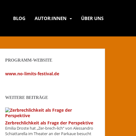
BLOG
AUTOR:INNEN
ÜBER UNS
PROGRAMM-WEBSITE
www.no-limits-festival.de
WEITERE BEITRÄGE
Zerbrechlichkeit als Frage der Perspektive
Emilia Droste hat „Zer-brech-lich“ von Alessandro
Schiattarella im Theater an der Parkaue besucht