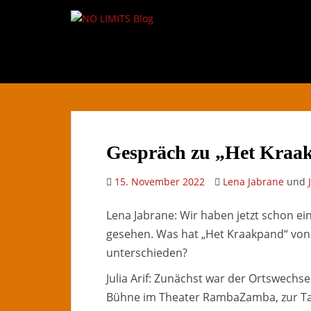
S
k
i
p
t
o
m
a
i
Gespräch zu „Het Kraak
n
c
15. November 2022
Lena Jabrane
und
o
n
Lena Jabrane: Wir haben jetzt schon ei
t
e
gesehen. Was hat „Het Kraakpand“ von
n
unterschieden?
t
Julia Arif: Zunächst war der Ortswechs
Bühne im Theater RambaZamba, zur Ta