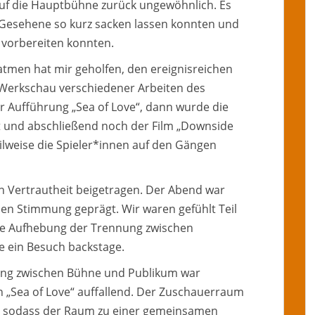
auf die Hauptbühne zurück ungewöhnlich. Es
 Gesehene so kurz sacken lassen konnten und
vorbereiten konnten.
atmen hat mir geholfen, den ereignisreichen
e Werkschau verschiedener Arbeiten des
r Aufführung „Sea of Love“, dann wurde die
t und abschließend noch der Film „Downside
lweise die Spieler*innen auf den Gängen
on Vertrautheit beigetragen. Der Abend war
hen Stimmung geprägt. Wir waren gefühlt Teil
ie Aufhebung der Trennung zwischen
e ein Besuch backstage.
ng zwischen Bühne und Publikum war
n „Sea of Love“ auffallend. Der Zuschauerraum
t, sodass der Raum zu einer gemeinsamen