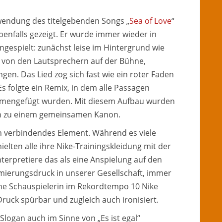
rwendung des titelgebenden Songs „
Sea of Love
“
ebenfalls gezeigt. Er wurde immer wieder in
gespielt: zunächst leise im Hintergrund wie
 von den Lautsprechern auf der Bühne,
gen. Das Lied zog sich fast wie ein roter Faden
s folgte ein Remix, in dem alle Passagen
mengefügt wurden. Mit diesem Aufbau wurden
en zu einem gemeinsamen Kanon.
in verbindendes Element. Während es viele
lten alle ihre Nike-Trainingskleidung mit der
 interpretiere das als eine Anspielung auf den
mierungsdruck in unserer Gesellschaft, immer
eine Schauspielerin im Rekordtempo 10 Nike
Druck spürbar und zugleich auch ironisiert.
logan auch im Sinne von „Es ist egal“