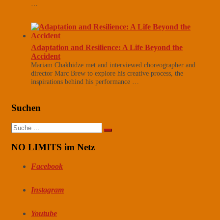
…
Adaptation and Resilience: A Life Beyond the
Accident
Mariam Chakhidze met and interviewed choreographer and
director Marc Brew to explore his creative process, the
inspirations behind his performance …
Suchen
Suche
nach:
NO LIMITS im Netz
Facebook
Instagram
Youtube