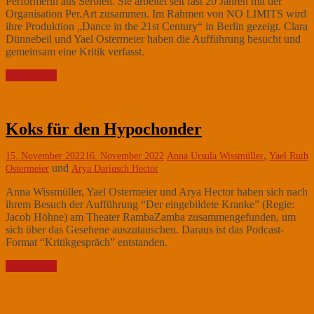
Performerin aus Serbien. Sie arbeitet seit fast 20 Jahren mit der
Organisation Per.Art zusammen. Im Rahmen von NO LIMITS wird
ihre Produktion „Dance in the 21st Century“ in Berlin gezeigt. Clara
Dünnebeil und Yael Ostermeier haben die Aufführung besucht und
gemeinsam eine Kritik verfasst.
Weiterlesen
Koks für den Hypochonder
,
15. November 2022
16. November 2022
Anna Ursula Wissmüller
Yael Ruth
und
Ostermeier
Arya Dariusch Hector
Anna Wissmüller, Yael Ostermeier und Arya Hector haben sich nach
ihrem Besuch der Aufführung “Der eingebildete Kranke” (Regie:
Jacob Höhne) am Theater RambaZamba zusammengefunden, um
sich über das Gesehene auszutauschen. Daraus ist das Podcast-
Format “Kritikgespräch” entstanden.
Weiterlesen