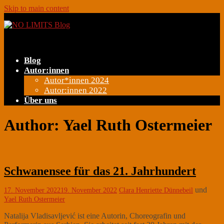
Skip to main content
Toggle navigation
Blog
Autor:innen
Autor*innen 2024
Autor:innen 2022
Über uns
Author: Yael Ruth Ostermeier
Schwanensee für das 21. Jahrhundert
und
17. November 2022
19. November 2022
Clara Henriette Dünnebeil
Yael Ruth Ostermeier
Natalija Vladisavljević ist eine Autorin, Choreografin und