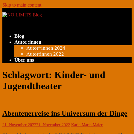
Skip to main content
Toggle navigation
Blog
Autor:innen
Autor*innen 2024
Autor:innen 2022
Über uns
Schlagwort:
Kinder- und
Jugendtheater
Abenteuerreise ins Universum der Dinge
21. November 2022
21. November 2022
Karla Maria Maier