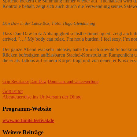
Sprüche lockern die Stimmung immer wieder auf. Thematisch wird das 
Kontrolle behält, zeigt sich auch durch die Verwendung seines Safewor
Dan Daw in der Latex-Box; Foto: Hugo Glendinning
Dass Dan Daw trotz Abhängigkeit selbstbestimmt agiert, zeigt auch d
arrived. […] My body can relax. I’m not a burden. I feel sexy. I’m no
Der ganze Abend war sehr intensiv, hatte für mich sowohl Schockmo
Rücken befestigten aufblasbaren Stachel-Konstrukt im Rampenlicht und
die er als Tattoos auf seinem Körper trägt und von denen er Krisx erz
Crip Resistance
Dan Daw
Dominanz und Unterwerfung
Beitrags-
Gott ist tot
Abenteuerreise ins Universum der Dinge
Navigation
Programm-Website
www.no-limits-festival.de
Weitere Beiträge