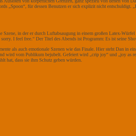
Ausloten von körperlichen Grenzen, ganz speziell von denen von Dan. 
ds „Spoon“, für dessen Benutzen er sich explizit nicht entschuldigt. „
ie Szene, in der er durch Luftabsaugung in einem großen Latex-Würfel 
t sorry. I feel free.“ Der Titel des Abends ist Programm: Es ist seine S
mente als auch emotionale Szenen wie das Finale. Hier steht Dan in 
 wird vom Publikum bejubelt. Gefeiert wird „crip joy“ und „joy as res
ählt hat, dass sie ihm Schutz geben würden.