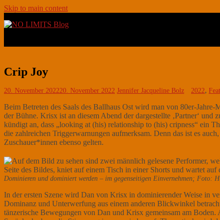
Skip to main content
Toggle navigation
Crip Joy
,
20. November 2022
20. November 2022
Jennifer Jacqueline Bolz
2022
Fea
Beim Betreten des Saals des Ballhaus Ost wird man von 80er-Jahre-
der Bühne. Krisx ist an diesem Abend der dargestellte ‚Partner‘ und z
kündigt an, dass „looking at (his) relationship to (his) cripness“ 
die zahlreichen Triggerwarnungen aufmerksam. Denn das ist es auch, 
Zuschauer*innen ebenso gelten.
Dominieren und dominiert werden – im gegenseitigen Einvernehmen; Foto: 
In der ersten Szene wird Dan von Krisx in dominierender Weise in ve
Dominanz und Unterwerfung aus einem anderen Blickwinkel betrachtet w
tänzerische Bewegungen von Dan und Krisx gemeinsam am Boden. Auch