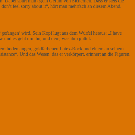
Dabei spürt man (s)ein Gefühl von Sicherheit. Dass er stets die
I don’t feel sorry about it“, hört man mehrfach an diesem Abend.
‘gefangen’ wird. Sein Kopf lugt aus dem Würfel heraus: „I have
how und es geht um ihn, und dem, was ihm guttut.
einem bodenlangen, goldfarbenen Latex-Rock und einem an seinem
istance“. Und das Wesen, das er verkörpert, erinnert an die Figuren,