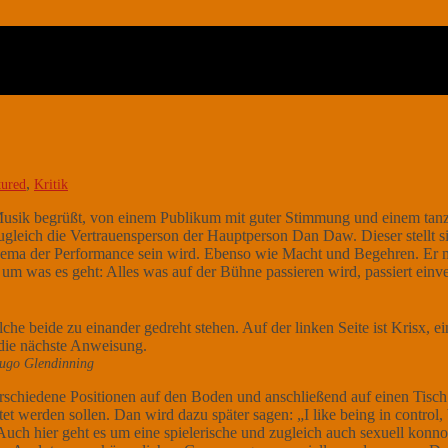
,
tured
Kritik
Musik begrüßt, von einem Publikum mit guter Stimmung und einem tan
ugleich die Vertrauensperson der Hauptperson Dan Daw. Dieser stellt si
ein Thema der Performance sein wird. Ebenso wie Macht und Begehren. Er
um was es geht: Alles was auf der Bühne passieren wird, passiert einv
Hugo Glendinning
rschiedene Positionen auf den Boden und anschließend auf einen Tisch k
erden sollen. Dan wird dazu später sagen: „I like being in control, bu
 hier geht es um eine spielerische und zugleich auch sexuell konnot